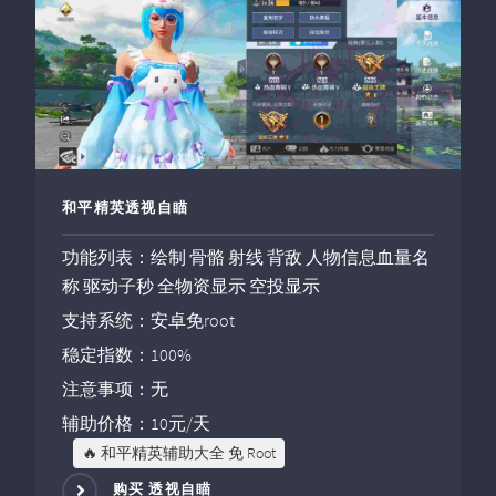
和平精英透视自瞄
功能列表：绘制 骨骼 射线 背敌 人物信息血量名
称 驱动子秒 全物资显示 空投显示
支持系统：安卓免root
稳定指数：100%
注意事项：无
辅助价格：10元/天
🔥 和平精英辅助大全 免 Root
购买 透视自瞄