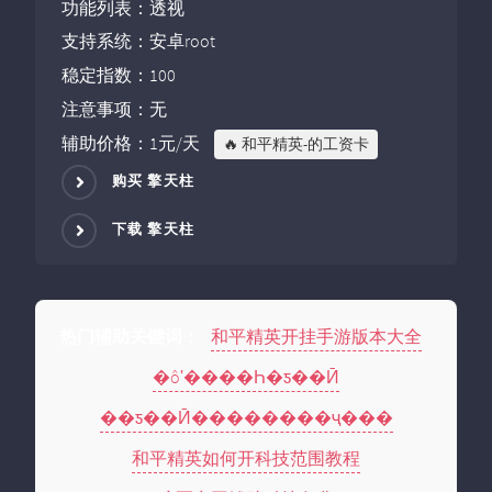
功能列表：透视
支持系统：安卓root
稳定指数：100
注意事项：无
辅助价格：1元/天
🔥 和平精英-的工资卡
购买 擎天柱
下载 擎天柱
和平精英开挂手游版本大全
热门辅助关键词：
�ôʹ����Һ�ƽ��Ӣ
��ƽ��Ӣ��������ҷ���
和平精英如何开科技范围教程